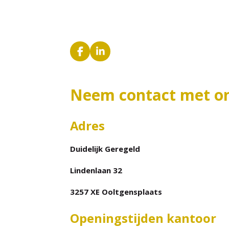
F
L
a
i
c
n
e
k
Neem contact met o
b
e
o
d
o
I
k
n
Adres
Duidelijk Geregeld
Lindenlaan 32
3257 XE Ooltgensplaats
Openingstijden kantoor